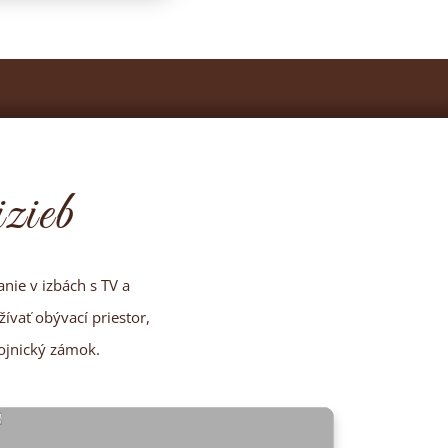
zieb
nie v izbách s TV a
ívať obývací priestor,
ojnický zámok.