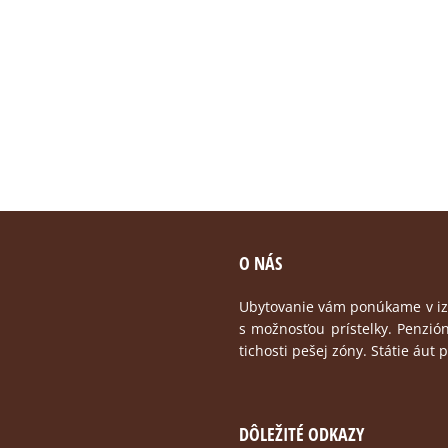
Tibor
Slovensko
Recenzie z portálu
Booking.com
O NÁS
Ubytovanie vám ponúkame v izbá
s možnosťou prístelky. Penzió
tichosti pešej zóny. Státie áut 
DÔLEŽITÉ ODKAZY