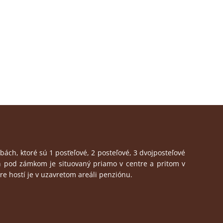
ch, ktoré sú 1 posťeľové, 2 posteľové, 3 dvojposteľové
n pod zámkom je situovaný priamo v centre a pritom v
pre hostí je v uzavretom areáli penziónu.