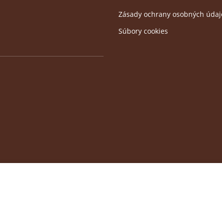
Zásady ochrany osobných údaj
Súbory cookies
okies. Prehliadaním stránky vyjadrujete svoj súhlas s ich p
2019 Penzión pod Zámkom Bojnice. Všetky práva vyhradené.