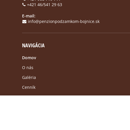
+421 46/541 29 63
E-mail:
info@penzionpodzamkom-bojnice.sk
NAVIGÁCIA
Domov
O nás
Galéria
Cenník
Rezervácia
Táto stránka používa pre skvalitnenie služieb súbory co
Kontakt